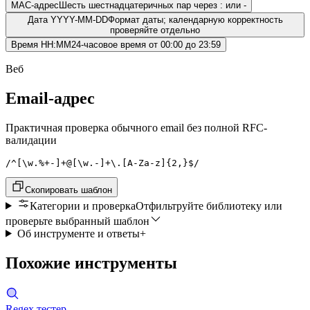
MAC-адрес
Шесть шестнадцатеричных пар через : или -
Дата YYYY-MM-DD
Формат даты; календарную корректность
проверяйте отдельно
Время HH:MM
24-часовое время от 00:00 до 23:59
Веб
Email-адрес
Практичная проверка обычного email без полной RFC-
валидации
/^[\w.%+-]+@[\w.-]+\.[A-Za-z]{2,}$/
Скопировать шаблон
Категории и проверка
Отфильтруйте библиотеку или
проверьте выбранный шаблон
Об инструменте и ответы
+
Похожие инструменты
Regex тестер