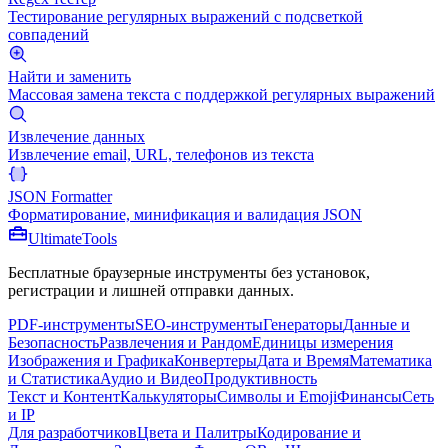
Тестирование регулярных выражений с подсветкой
совпадений
Найти и заменить
Массовая замена текста с поддержкой регулярных выражений
Извлечение данных
Извлечение email, URL, телефонов из текста
JSON Formatter
Форматирование, минификация и валидация JSON
Ultimate
Tools
Бесплатные браузерные инструменты без установок,
регистрации и лишней отправки данных.
PDF-инструменты
SEO-инструменты
Генераторы
Данные и
Безопасность
Развлечения и Рандом
Единицы измерения
Изображения и Графика
Конвертеры
Дата и Время
Математика
и Статистика
Аудио и Видео
Продуктивность
Текст и Контент
Калькуляторы
Символы и Emoji
Финансы
Сеть
и IP
Для разработчиков
Цвета и Палитры
Кодирование и