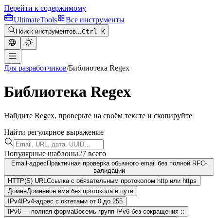
Перейти к содержимому
Ultimate
Tools
Все инструменты
Поиск инструментов...
Ctrl K
Для разработчиков
/
Библиотека Regex
Библиотека Regex
Найдите Regex, проверьте на своём тексте и скопируйте
Найти регулярное выражение
Популярные шаблоны
27
всего
Email-адрес
Практичная проверка обычного email без полной RFC-
валидации
HTTP(S) URL
Ссылка с обязательным протоколом http или https
Домен
Доменное имя без протокола и пути
IPv4
IPv4-адрес с октетами от 0 до 255
IPv6 — полная форма
Восемь групп IPv6 без сокращения ::