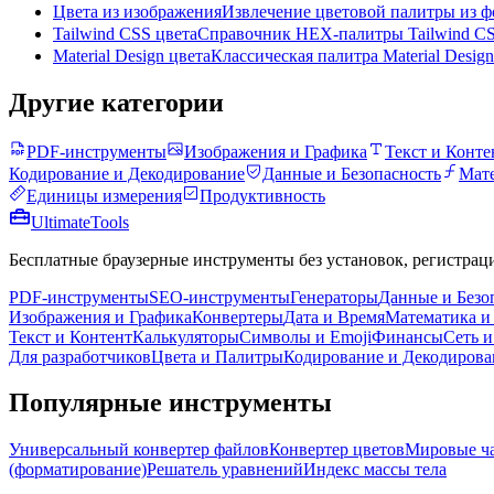
Цвета из изображения
Извлечение цветовой палитры из ф
Tailwind CSS цвета
Справочник HEX-палитры Tailwind CS
Material Design цвета
Классическая палитра Material Desig
Другие категории
PDF-инструменты
Изображения и Графика
Текст и Конте
Кодирование и Декодирование
Данные и Безопасность
Мате
Единицы измерения
Продуктивность
Ultimate
Tools
Бесплатные браузерные инструменты без установок, регистрац
PDF-инструменты
SEO-инструменты
Генераторы
Данные и Безо
Изображения и Графика
Конвертеры
Дата и Время
Математика и
Текст и Контент
Калькуляторы
Символы и Emoji
Финансы
Сеть и
Для разработчиков
Цвета и Палитры
Кодирование и Декодирова
Популярные инструменты
Универсальный конвертер файлов
Конвертер цветов
Мировые ч
(форматирование)
Решатель уравнений
Индекс массы тела