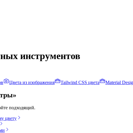
тных инструментов
ов
Цвета из изображения
Tailwind CSS цвета
Material Desi
итры»
ойте подходящий.
му цвету
ами