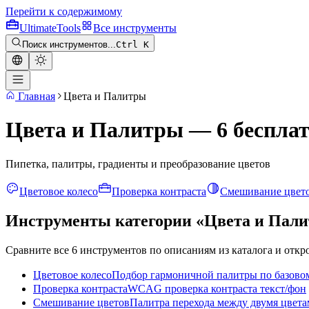
Перейти к содержимому
Ultimate
Tools
Все инструменты
Поиск инструментов...
Ctrl K
Главная
Цвета и Палитры
Цвета и Палитры — 6 беспла
Пипетка, палитры, градиенты и преобразование цветов
Цветовое колесо
Проверка контраста
Смешивание цвет
Инструменты категории «Цвета и Пал
Сравните все 6 инструментов по описаниям из каталога и откр
Цветовое колесо
Подбор гармоничной палитры по базово
Проверка контраста
WCAG проверка контраста текст/фон
Смешивание цветов
Палитра перехода между двумя цвет