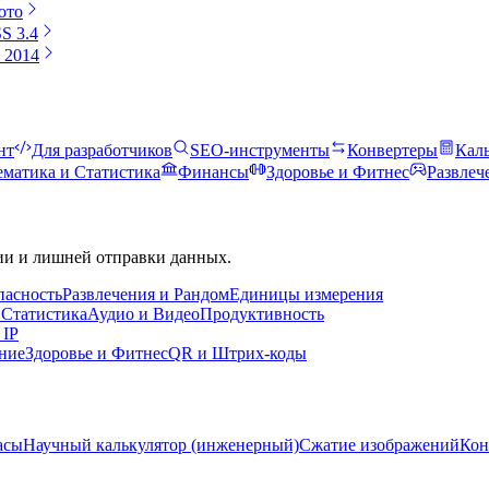
ото
S 3.4
n 2014
нт
Для разработчиков
SEO-инструменты
Конвертеры
Кал
матика и Статистика
Финансы
Здоровье и Фитнес
Развлеч
ии и лишней отправки данных.
пасность
Развлечения и Рандом
Единицы измерения
 Статистика
Аудио и Видео
Продуктивность
 IP
ние
Здоровье и Фитнес
QR и Штрих-коды
асы
Научный калькулятор (инженерный)
Сжатие изображений
Кон