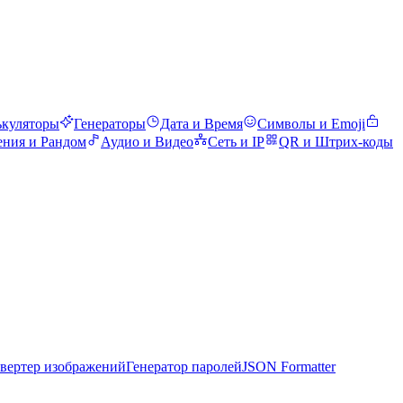
ькуляторы
Генераторы
Дата и Время
Символы и Emoji
ения и Рандом
Аудио и Видео
Сеть и IP
QR и Штрих-коды
вертер изображений
Генератор паролей
JSON Formatter