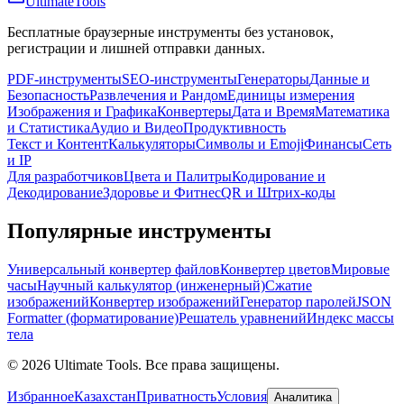
Ultimate
Tools
Бесплатные браузерные инструменты без установок,
регистрации и лишней отправки данных.
PDF-инструменты
SEO-инструменты
Генераторы
Данные и
Безопасность
Развлечения и Рандом
Единицы измерения
Изображения и Графика
Конвертеры
Дата и Время
Математика
и Статистика
Аудио и Видео
Продуктивность
Текст и Контент
Калькуляторы
Символы и Emoji
Финансы
Сеть
и IP
Для разработчиков
Цвета и Палитры
Кодирование и
Декодирование
Здоровье и Фитнес
QR и Штрих-коды
Популярные инструменты
Универсальный конвертер файлов
Конвертер цветов
Мировые
часы
Научный калькулятор (инженерный)
Сжатие
изображений
Конвертер изображений
Генератор паролей
JSON
Formatter (форматирование)
Решатель уравнений
Индекс массы
тела
©
2026
Ultimate Tools.
Все права защищены.
Избранное
Казахстан
Приватность
Условия
Аналитика