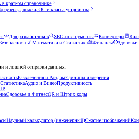
 в кратком справочнике
браузера, движка, ОС и класса устройства
нт
Для разработчиков
SEO-инструменты
Конвертеры
Кал
Безопасность
Математика и Статистика
Финансы
Здоровье
ии и лишней отправки данных.
пасность
Развлечения и Рандом
Единицы измерения
 Статистика
Аудио и Видео
Продуктивность
 IP
ние
Здоровье и Фитнес
QR и Штрих-коды
асы
Научный калькулятор (инженерный)
Сжатие изображений
Кон