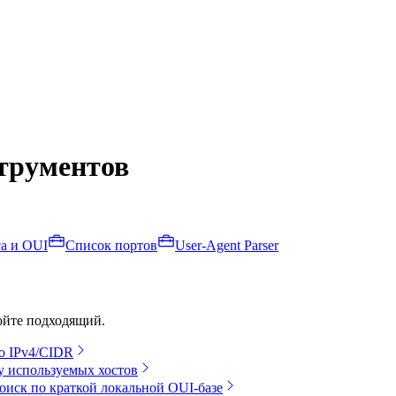
струментов
а и OUI
Список портов
User-Agent Parser
ойте подходящий.
го IPv4/CIDR
у используемых хостов
оиск по краткой локальной OUI-базе