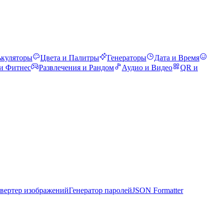
ькуляторы
Цвета и Палитры
Генераторы
Дата и Время
 и Фитнес
Развлечения и Рандом
Аудио и Видео
QR и
вертер изображений
Генератор паролей
JSON Formatter