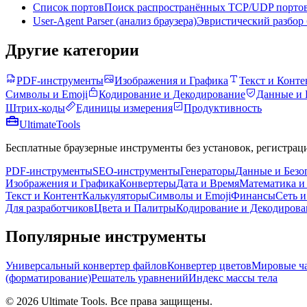
Список портов
Поиск распространённых TCP/UDP портов
User-Agent Parser (анализ браузера)
Эвристический разбор 
Другие категории
PDF-инструменты
Изображения и Графика
Текст и Конте
Символы и Emoji
Кодирование и Декодирование
Данные и 
Штрих-коды
Единицы измерения
Продуктивность
Ultimate
Tools
Бесплатные браузерные инструменты без установок, регистрац
PDF-инструменты
SEO-инструменты
Генераторы
Данные и Безо
Изображения и Графика
Конвертеры
Дата и Время
Математика и
Текст и Контент
Калькуляторы
Символы и Emoji
Финансы
Сеть и
Для разработчиков
Цвета и Палитры
Кодирование и Декодирова
Популярные инструменты
Универсальный конвертер файлов
Конвертер цветов
Мировые ч
(форматирование)
Решатель уравнений
Индекс массы тела
©
2026
Ultimate Tools.
Все права защищены.