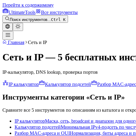
Перейти к содержимому
Ultimate
Tools
Все инструменты
Поиск инструментов...
Ctrl K
Главная
Сеть и IP
Сеть и IP — 5 бесплатных ин
IP-калькулятор, DNS lookup, проверка портов
IP калькулятор
Калькулятор подсетей
Разбор MAC-адрес
Инструменты категории «Сеть и IP»
Сравните все 5 инструментов по описаниям из каталога и откр
IP калькулятор
Маска, сеть, broadcast и диапазон для одно
Калькулятор подсетей
Минимальная IPv4-подсеть по числ
Разбор MAC-адреса и OUI
Нормализация, биты адреса и п