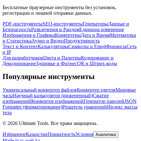
Бесплатные браузерные инструменты без установок,
регистрации и лишней отправки данных.
PDF-инструменты
SEO-инструменты
Генераторы
Данные и
Безопасность
Развлечения и Рандом
Единицы измерения
Изображения и Графика
Конвертеры
Дата и Время
Математика
и Статистика
Аудио и Видео
Продуктивность
Текст и Контент
Калькуляторы
Символы и Emoji
Финансы
Сеть
и IP
Для разработчиков
Цвета и Палитры
Кодирование и
Декодирование
Здоровье и Фитнес
QR и Штрих-коды
Популярные инструменты
Универсальный конвертер файлов
Конвертер цветов
Мировые
часы
Научный калькулятор (инженерный)
Сжатие
изображений
Конвертер изображений
Генератор паролей
JSON
Formatter (форматирование)
Решатель уравнений
Индекс массы
тела
©
2026
Ultimate Tools.
Все права защищены.
Избранное
Казахстан
Приватность
Условия
Аналитика
Made in rc-web.kz