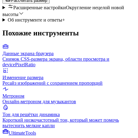
Рассчитать размер
Расширенные настройки
Округление нецелой новой
высоты
Об инструменте и ответы
+
Похожие инструменты
Данные экрана браузера
Снимок CSS-размера экрана, области просмотра и
devicePixelRatio
Изменение размера
Ресайз изображений с сохранением пропорций
Метроном
Онлайн-метроном для музыкантов
Тон для решётки динамика
Короткий низкочастотный тон, который может помочь
вытеснить мелкие капли
Ultimate
Tools