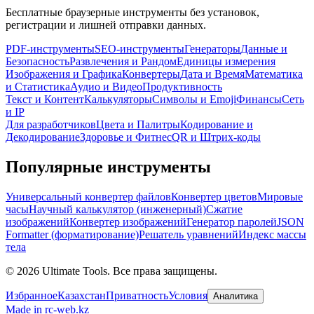
Бесплатные браузерные инструменты без установок,
регистрации и лишней отправки данных.
PDF-инструменты
SEO-инструменты
Генераторы
Данные и
Безопасность
Развлечения и Рандом
Единицы измерения
Изображения и Графика
Конвертеры
Дата и Время
Математика
и Статистика
Аудио и Видео
Продуктивность
Текст и Контент
Калькуляторы
Символы и Emoji
Финансы
Сеть
и IP
Для разработчиков
Цвета и Палитры
Кодирование и
Декодирование
Здоровье и Фитнес
QR и Штрих-коды
Популярные инструменты
Универсальный конвертер файлов
Конвертер цветов
Мировые
часы
Научный калькулятор (инженерный)
Сжатие
изображений
Конвертер изображений
Генератор паролей
JSON
Formatter (форматирование)
Решатель уравнений
Индекс массы
тела
©
2026
Ultimate Tools.
Все права защищены.
Избранное
Казахстан
Приватность
Условия
Аналитика
Made in rc-web.kz