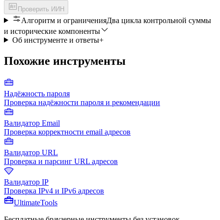
Проверить ИИН
Алгоритм и ограничения
Два цикла контрольной суммы
и исторические компоненты
Об инструменте и ответы
+
Похожие инструменты
Надёжность пароля
Проверка надёжности пароля и рекомендации
Валидатор Email
Проверка корректности email адресов
Валидатор URL
Проверка и парсинг URL адресов
Валидатор IP
Проверка IPv4 и IPv6 адресов
Ultimate
Tools
Бесплатные браузерные инструменты без установок,