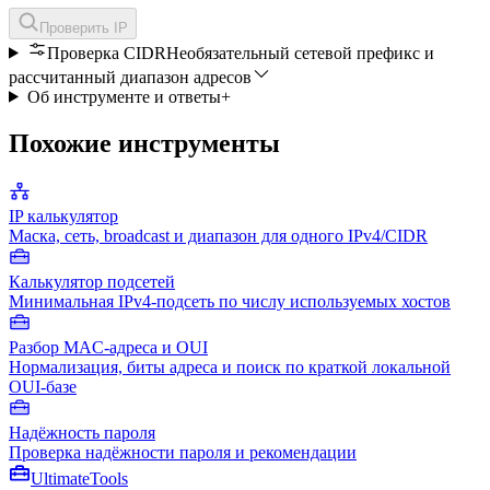
Проверить IP
Проверка CIDR
Необязательный сетевой префикс и
рассчитанный диапазон адресов
Об инструменте и ответы
+
Похожие инструменты
IP калькулятор
Маска, сеть, broadcast и диапазон для одного IPv4/CIDR
Калькулятор подсетей
Минимальная IPv4-подсеть по числу используемых хостов
Разбор MAC-адреса и OUI
Нормализация, биты адреса и поиск по краткой локальной
OUI-базе
Надёжность пароля
Проверка надёжности пароля и рекомендации
Ultimate
Tools