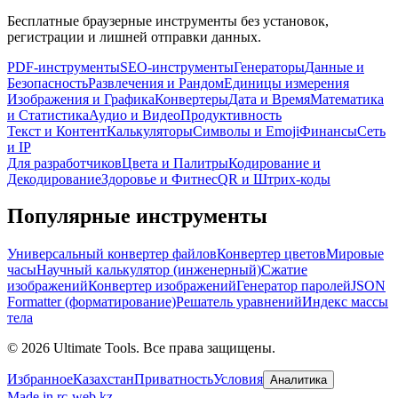
Бесплатные браузерные инструменты без установок,
регистрации и лишней отправки данных.
PDF-инструменты
SEO-инструменты
Генераторы
Данные и
Безопасность
Развлечения и Рандом
Единицы измерения
Изображения и Графика
Конвертеры
Дата и Время
Математика
и Статистика
Аудио и Видео
Продуктивность
Текст и Контент
Калькуляторы
Символы и Emoji
Финансы
Сеть
и IP
Для разработчиков
Цвета и Палитры
Кодирование и
Декодирование
Здоровье и Фитнес
QR и Штрих-коды
Популярные инструменты
Универсальный конвертер файлов
Конвертер цветов
Мировые
часы
Научный калькулятор (инженерный)
Сжатие
изображений
Конвертер изображений
Генератор паролей
JSON
Formatter (форматирование)
Решатель уравнений
Индекс массы
тела
©
2026
Ultimate Tools.
Все права защищены.
Избранное
Казахстан
Приватность
Условия
Аналитика
Made in rc-web.kz