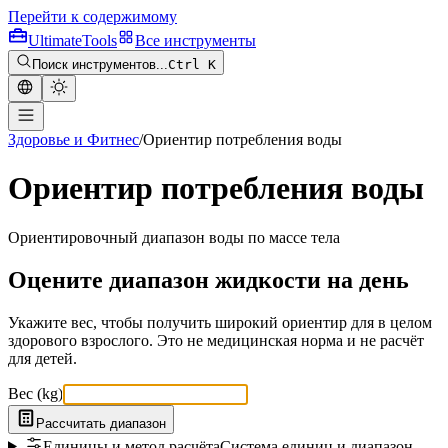
Перейти к содержимому
Ultimate
Tools
Все инструменты
Поиск инструментов...
Ctrl K
Здоровье и Фитнес
/
Ориентир потребления воды
Ориентир потребления воды
Ориентировочный диапазон воды по массе тела
Оцените диапазон жидкости на день
Укажите вес, чтобы получить широкий ориентир для в целом
здорового взрослого. Это не медицинская норма и не расчёт
для детей.
Вес
(
kg
)
Рассчитать диапазон
Единицы и метод расчёта
Система единиц и диапазон