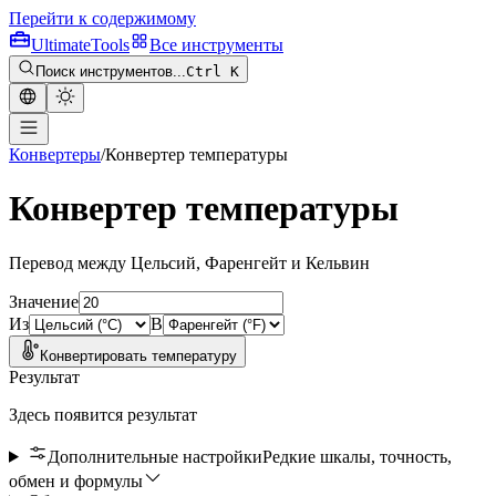
Перейти к содержимому
Ultimate
Tools
Все инструменты
Поиск инструментов...
Ctrl K
Конвертеры
/
Конвертер температуры
Конвертер температуры
Перевод между Цельсий, Фаренгейт и Кельвин
Значение
Из
В
Конвертировать температуру
Результат
Здесь появится результат
Дополнительные настройки
Редкие шкалы, точность,
обмен и формулы