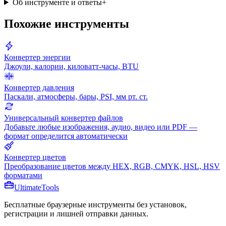
Об инструменте и ответы
+
Похожие инструменты
Конвертер энергии
Джоули, калории, киловатт-часы, BTU
Конвертер давления
Паскали, атмосферы, бары, PSI, мм рт. ст.
Универсальный конвертер файлов
Добавьте любые изображения, аудио, видео или PDF —
формат определится автоматически
Конвертер цветов
Преобразование цветов между HEX, RGB, CMYK, HSL, HSV
форматами
Ultimate
Tools
Бесплатные браузерные инструменты без установок,
регистрации и лишней отправки данных.