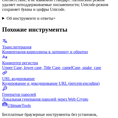
удаляет неподдерживаемые письменности; Unicode-режим
сохраняет буквы и цифры Unicode.
Об инструменте и ответы
+
Похожие инструменты
Транслитерация
Конвертация кириллицы в латиницу и обратно
Конвертер регистра
Upper Case, lower case, Title Case, camelCase, snake_case
URL кодирование
Кодирование и декодирование URL (percent-encoding)
Генератор паролей
Локальная генерация паролей через Web Crypto
Ultimate
Tools
Бесплатные браузерные инструменты без установок,