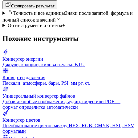
Скопировать результат
Точность и все единицы
Знаки после запятой, формула и
полный список значений
Об инструменте и ответы
+
Похожие инструменты
Конвертер энергии
Джоули, калории, киловатт-часы, BTU
Конвертер давления
Паскали, атмосферы, бары, PSI, мм рт. ст.
Универсальный конвертер файлов
Добавьте любые изображения, аудио, видео или PDF —
формат определится автоматически
Конвертер цветов
Преобразование цветов между HEX, RGB, CMYK, HSL, HSV
форматами