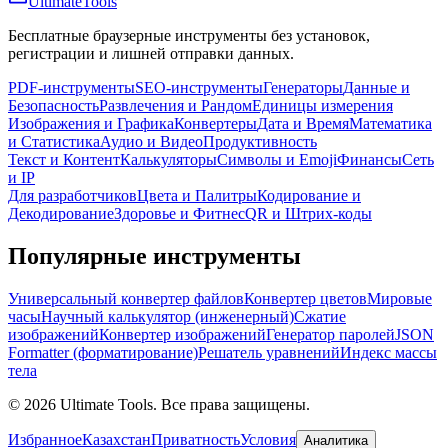
Ultimate
Tools
Бесплатные браузерные инструменты без установок,
регистрации и лишней отправки данных.
PDF-инструменты
SEO-инструменты
Генераторы
Данные и
Безопасность
Развлечения и Рандом
Единицы измерения
Изображения и Графика
Конвертеры
Дата и Время
Математика
и Статистика
Аудио и Видео
Продуктивность
Текст и Контент
Калькуляторы
Символы и Emoji
Финансы
Сеть
и IP
Для разработчиков
Цвета и Палитры
Кодирование и
Декодирование
Здоровье и Фитнес
QR и Штрих-коды
Популярные инструменты
Универсальный конвертер файлов
Конвертер цветов
Мировые
часы
Научный калькулятор (инженерный)
Сжатие
изображений
Конвертер изображений
Генератор паролей
JSON
Formatter (форматирование)
Решатель уравнений
Индекс массы
тела
©
2026
Ultimate Tools.
Все права защищены.
Избранное
Казахстан
Приватность
Условия
Аналитика