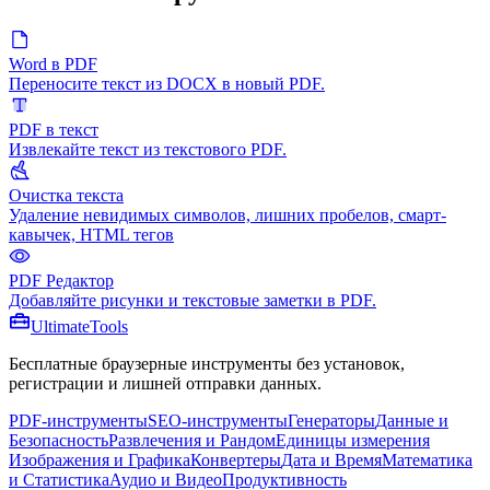
Word в PDF
Переносите текст из DOCX в новый PDF.
PDF в текст
Извлекайте текст из текстового PDF.
Очистка текста
Удаление невидимых символов, лишних пробелов, смарт-
кавычек, HTML тегов
PDF Редактор
Добавляйте рисунки и текстовые заметки в PDF.
Ultimate
Tools
Бесплатные браузерные инструменты без установок,
регистрации и лишней отправки данных.
PDF-инструменты
SEO-инструменты
Генераторы
Данные и
Безопасность
Развлечения и Рандом
Единицы измерения
Изображения и Графика
Конвертеры
Дата и Время
Математика
и Статистика
Аудио и Видео
Продуктивность