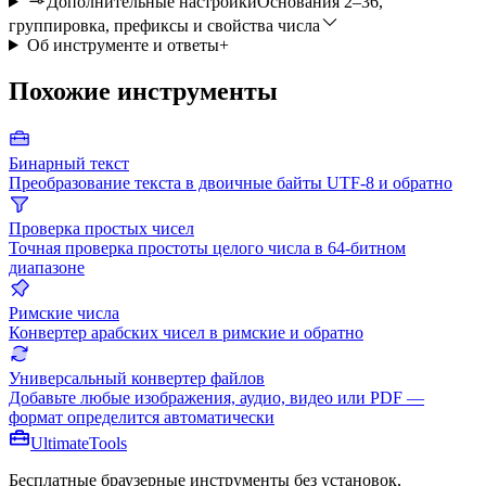
Дополнительные настройки
Основания 2–36,
группировка, префиксы и свойства числа
Об инструменте и ответы
+
Похожие инструменты
Бинарный текст
Преобразование текста в двоичные байты UTF-8 и обратно
Проверка простых чисел
Точная проверка простоты целого числа в 64-битном
диапазоне
Римские числа
Конвертер арабских чисел в римские и обратно
Универсальный конвертер файлов
Добавьте любые изображения, аудио, видео или PDF —
формат определится автоматически
Ultimate
Tools
Бесплатные браузерные инструменты без установок,