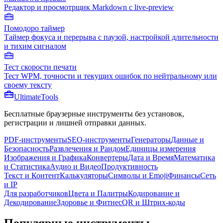
Редактор и просмотрщик Markdown с live-preview
Помодоро таймер
Таймер фокуса и перерыва с паузой, настройкой длительности
и тихим сигналом
Тест скорости печати
Тест WPM, точности и текущих ошибок по нейтральному или
своему тексту
Ultimate
Tools
Бесплатные браузерные инструменты без установок,
регистрации и лишней отправки данных.
PDF-инструменты
SEO-инструменты
Генераторы
Данные и
Безопасность
Развлечения и Рандом
Единицы измерения
Изображения и Графика
Конвертеры
Дата и Время
Математика
и Статистика
Аудио и Видео
Продуктивность
Текст и Контент
Калькуляторы
Символы и Emoji
Финансы
Сеть
и IP
Для разработчиков
Цвета и Палитры
Кодирование и
Декодирование
Здоровье и Фитнес
QR и Штрих-коды