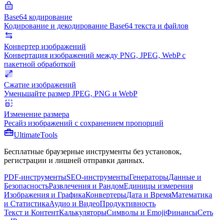
Base64 кодирование
Кодирование и декодирование Base64 текста и файлов
Конвертер изображений
Конвертация изображений между PNG, JPEG, WebP с
пакетной обработкой
Сжатие изображений
Уменьшайте размер JPEG, PNG и WebP
Изменение размера
Ресайз изображений с сохранением пропорций
Ultimate
Tools
Бесплатные браузерные инструменты без установок,
регистрации и лишней отправки данных.
PDF-инструменты
SEO-инструменты
Генераторы
Данные и
Безопасность
Развлечения и Рандом
Единицы измерения
Изображения и Графика
Конвертеры
Дата и Время
Математика
и Статистика
Аудио и Видео
Продуктивность
Текст и Контент
Калькуляторы
Символы и Emoji
Финансы
Сеть